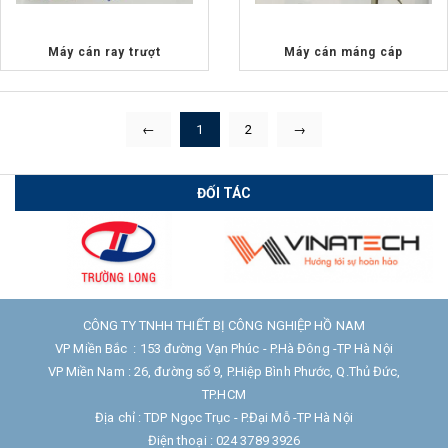
Máy cán ray trượt
Máy cán máng cáp
←
1
2
→
ĐỐI TÁC
CÔNG TY TNHH THIẾT BỊ CÔNG NGHIỆP HỒ NAM
VP Miền Bắc : 153 đường Vạn Phúc - P.Hà Đông -TP Hà Nội
VP Miền Nam : 26, đường số 9, P.Hiệp Bình Phước, Q.Thủ Đức,
TP.HCM
Địa chỉ : TDP Ngọc Trục - P.Đại Mỗ -TP Hà Nội
Điện thoại : 024 3789 3926