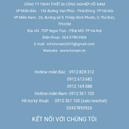
CÔNG TY TNHH THIẾT BỊ CÔNG NGHIỆP HỒ NAM
VP Miền Bắc : 153 đường Vạn Phúc - P.Hà Đông -TP Hà Nội
VP Miền Nam : 26, đường số 9, P.Hiệp Bình Phước, Q.Thủ Đức,
TP.HCM
Địa chỉ : TDP Ngọc Trục - P.Đại Mỗ -TP Hà Nội
Điện thoại : 024 3789 3926
E-mail : infohonam2010@gmail.com
Website : www.honam.vn
Hotline miền Bắc : 0912.828.312
0912.613.682
0912.169.088
Hotline miền Nam :0912.361.100
Hỗ trợ kỹ thuật :0912.361.100 (zalo/wechat)
02437893926
KẾT NỐI VỚI CHÚNG TÔI