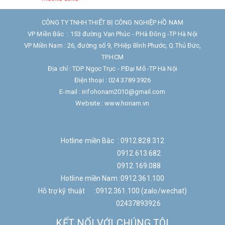
CÔNG TY TNHH THIẾT BỊ CÔNG NGHIỆP HỒ NAM
VP Miền Bắc : 153 đường Vạn Phúc - P.Hà Đông -TP Hà Nội
VP Miền Nam : 26, đường số 9, P.Hiệp Bình Phước, Q.Thủ Đức,
TP.HCM
Địa chỉ : TDP Ngọc Trục - P.Đại Mỗ -TP Hà Nội
Điện thoại : 024 3789 3926
E-mail : infohonam2010@gmail.com
Website : www.honam.vn
Hotline miền Bắc : 0912.828.312
0912.613.682
0912.169.088
Hotline miền Nam :0912.361.100
Hỗ trợ kỹ thuật :0912.361.100 (zalo/wechat)
02437893926
KẾT NỐI VỚI CHÚNG TÔI