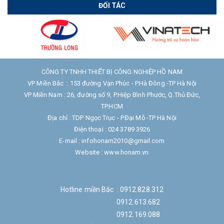
ĐỐI TÁC
CÔNG TY TNHH THIẾT BỊ CÔNG NGHIỆP HỒ NAM
VP Miền Bắc : 153 đường Vạn Phúc - P.Hà Đông -TP Hà Nội
VP Miền Nam : 26, đường số 9, P.Hiệp Bình Phước, Q.Thủ Đức,
TP.HCM
Địa chỉ : TDP Ngọc Trục - P.Đại Mỗ -TP Hà Nội
Điện thoại : 024 3789 3926
E-mail : infohonam2010@gmail.com
Website : www.honam.vn
Hotline miền Bắc : 0912.828.312
0912.613.682
0912.169.088