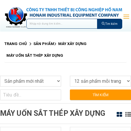
Tìm kiếm
TRANG CHỦ
SẢN PHẨM
MÁY XÂY DỰNG
MÁY UỐN SẮT THÉP XÂY DỰNG
TÌM KIẾM
MÁY UỐN SẮT THÉP XÂY DỰNG