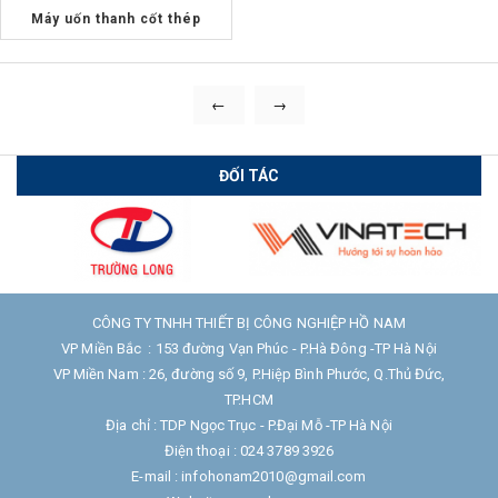
Máy uốn thanh cốt thép
←
→
ĐỐI TÁC
CÔNG TY TNHH THIẾT BỊ CÔNG NGHIỆP HỒ NAM
VP Miền Bắc : 153 đường Vạn Phúc - P.Hà Đông -TP Hà Nội
VP Miền Nam : 26, đường số 9, P.Hiệp Bình Phước, Q.Thủ Đức,
TP.HCM
Địa chỉ : TDP Ngọc Trục - P.Đại Mỗ -TP Hà Nội
Điện thoại : 024 3789 3926
E-mail : infohonam2010@gmail.com