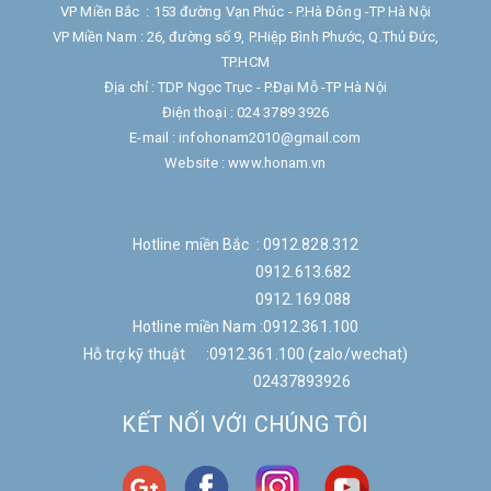
VP Miền Bắc : 153 đường Vạn Phúc - P.Hà Đông -TP Hà Nội
VP Miền Nam : 26, đường số 9, P.Hiệp Bình Phước, Q.Thủ Đức,
TP.HCM
Địa chỉ : TDP Ngọc Trục - P.Đại Mỗ -TP Hà Nội
Điện thoại : 024 3789 3926
E-mail : infohonam2010@gmail.com
Website : www.honam.vn
Hotline miền Bắc : 0912.828.312
0912.613.682
0912.169.088
Hotline miền Nam :0912.361.100
Hỗ trợ kỹ thuật :0912.361.100 (zalo/wechat)
02437893926
KẾT NỐI VỚI CHÚNG TÔI