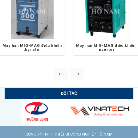
Máy hàn MIG-MAG điều khiển
Máy hàn MIG-MAG điều khiển
thyristor
Inverter
←
→
ĐỐI TÁC
CÔNG TY TNHH THIẾT BỊ CÔNG NGHIỆP HỒ NAM