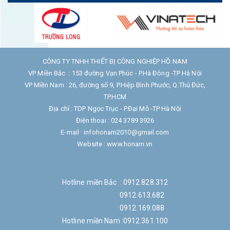
CÔNG TY TNHH THIẾT BỊ CÔNG NGHIỆP HỒ NAM
VP Miền Bắc : 153 đường Vạn Phúc - P.Hà Đông -TP Hà Nội
VP Miền Nam : 26, đường số 9, P.Hiệp Bình Phước, Q.Thủ Đức,
TP.HCM
Địa chỉ : TDP Ngọc Trục - P.Đại Mỗ -TP Hà Nội
Điện thoại : 024 3789 3926
E-mail : infohonam2010@gmail.com
Website : www.honam.vn
Hotline miền Bắc : 0912.828.312
0912.613.682
0912.169.088
Hotline miền Nam :0912.361.100