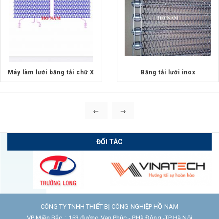
Máy làm lưới băng tải chữ X
Băng tải lưới inox
←
→
ĐỐI TÁC
CÔNG TY TNHH THIẾT BỊ CÔNG NGHIỆP HỒ NAM
VP Miền Bắc : 153 đường Vạn Phúc - P.Hà Đông -TP Hà Nội