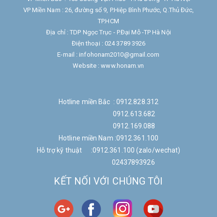
VP Miền Nam : 26, đường số 9, P.Hiệp Bình Phước, Q.Thủ Đức,
TP.HCM
Địa chỉ : TDP Ngọc Trục - P.Đại Mỗ -TP Hà Nội
Điện thoại : 024 3789 3926
E-mail : infohonam2010@gmail.com
Website : www.honam.vn
Hotline miền Bắc : 0912.828.312
0912.613.682
0912.169.088
Hotline miền Nam :0912.361.100
Hỗ trợ kỹ thuật :0912.361.100 (zalo/wechat)
02437893926
KẾT NỐI VỚI CHÚNG TÔI