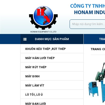
DANH MỤC SẢN PHẨM
TR
KHUÔN KÉO THÉP ,RÚT THÉP
TRANG C
MÁY HÀN LƯỚI THÉP
MÁY RÚT THÉP
MÁY ĐINH
MÁY LÀM VÍT
LÒ TÔI, LÒ Ủ
MÁY ĐAN LƯỚI