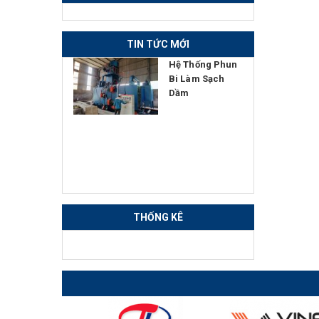
TIN TỨC MỚI
Hệ Thống Phun
Công nghệ tôi
Bi Làm Sạch
thấm
Dầm
THỐNG KÊ