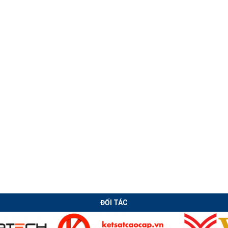
Chuyển giao
Công nghệ rút
công nghệ Đính
thép, kéo thép
Gá- Hàn - Nắn
nguội thế hệ mới
dầm tự động
ĐỐI TÁC