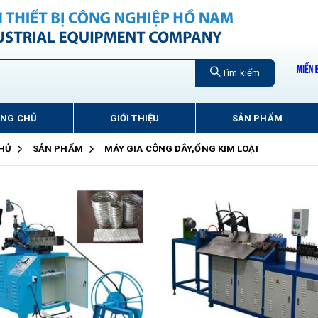
Tìm kiếm
ANG CHỦ
GIỚI THIỆU
SẢN PHẨM
HỦ
SẢN PHẨM
MÁY GIA CÔNG DÂY,ỐNG KIM LOẠI