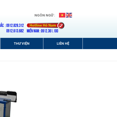
NGÔN NGỮ :
THƯ VIỆN
LIÊN HỆ