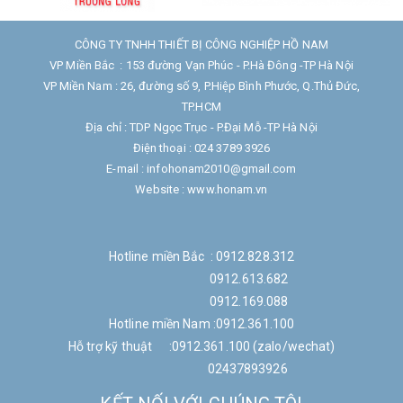
CÔNG TY TNHH THIẾT BỊ CÔNG NGHIỆP HỒ NAM
VP Miền Bắc : 153 đường Vạn Phúc - P.Hà Đông -TP Hà Nội
VP Miền Nam : 26, đường số 9, P.Hiệp Bình Phước, Q.Thủ Đức,
TP.HCM
Địa chỉ : TDP Ngọc Trục - P.Đại Mỗ -TP Hà Nội
Điện thoại : 024 3789 3926
E-mail : infohonam2010@gmail.com
Website : www.honam.vn
Hotline miền Bắc : 0912.828.312
0912.613.682
0912.169.088
Hotline miền Nam :0912.361.100
Hỗ trợ kỹ thuật :0912.361.100 (zalo/wechat)
02437893926