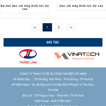
Đá mài dao cắt máy đinh tốc độ
Dao cắt máy đinh tốc độ cao
cao
←
1
2
→
ĐỐI TÁC
CÔNG TY TNHH THIẾT BỊ CÔNG NGHIỆP HỒ NAM
VP Miền Bắc : 153 đường Vạn Phúc - P.Hà Đông -TP Hà Nội
VP Miền Nam : 26, đường số 9, P.Hiệp Bình Phước, Q.Thủ Đức,
TP.HCM
Địa chỉ : TDP Ngọc Trục - P.Đại Mỗ -TP Hà Nội
Điện thoại : 024 3789 3926