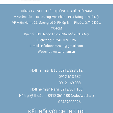
CÔNG TY TNHH THIẾT BỊ CÔNG NGHIỆP HỒ NAM
VP Miền Bắc : 153 đường Vạn Phúc - P.Hà Đông -TP Hà Nội
VP Miền Nam : 26, đường số 9, P.Hiệp Bình Phước, Q.Thủ Đức,
TP.HCM
Địa chỉ : TDP Ngọc Trục - P.Đại Mỗ -TP Hà Nội
Điện thoại : 024 3789 3926
E-mail : infohonam2010@gmail.com
Website : www.honam.vn
Hotline miền Bắc : 0912.828.312
0912.613.682
0912.169.088
Hotline miền Nam :0912.361.100
Hỗ trợ kỹ thuật :0912.361.100 (zalo/wechat)
02437893926
KẾT NỐI VỚI CHÚNG TÔI