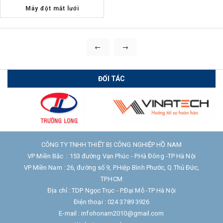
Máy đột mắt lưới
←
→
ĐỐI TÁC
CÔNG TY TNHH THIẾT BỊ CÔNG NGHIỆP HỒ NAM
VP Miền Bắc : 153 đường Vạn Phúc - P.Hà Đông -TP Hà Nội
VP Miền Nam : 26, đường số 9, P.Hiệp Bình Phước, Q.Thủ Đức,
TP.HCM
Địa chỉ : TDP Ngọc Trục - P.Đại Mỗ -TP Hà Nội
Điện thoại : 024 3789 3926
E-mail : infohonam2010@gmail.com