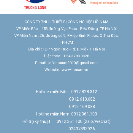
CÔNG TY TNHH THIẾT BỊ CÔNG NGHIỆP HỒ NAM
VP Miền Bắc : 153 đường Vạn Phúc - P.Hà Đông -TP Hà Nội
VP Miền Nam : 26, đường số 9, P.Hiệp Bình Phước, Q.Thủ Đức,
TP.HCM
Địa chỉ : TDP Ngọc Trục - P.Đại Mỗ -TP Hà Nội
Điện thoại : 024 3789 3926
E-mail : infohonam2010@gmail.com
Website : www.honam.vn
Hotline miền Bắc : 0912.828.312
0912.613.682
0912.169.088
Hotline miền Nam :0912.361.100
Hỗ trợ kỹ thuật :0912.361.100 (zalo/wechat)
02437893926