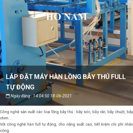
LẮP ĐẶT MÁY HÀN LỒNG BẪY THÚ FULL
TỰ ĐỘNG
Ngày đăng : 14:04:50 18-06-2021
Công nghệ sản xuất các loại lồng bẫy thú : bẫy sóc, bẫy rắn, bẫy chuột, bẫy
chim...
Với công nghệ hàn full tự động, cho năng suất cao, tiết kiệm chi phí nhân
công.