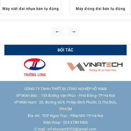
Máy xiết đai nhựa bán tự động
Máy đóng đai bán tự động
←
→
ĐỐI TÁC
CÔNG TY TNHH THIẾT BỊ CÔNG NGHIỆP HỒ NAM
VP Miền Bắc : 153 đường Vạn Phúc - P.Hà Đông -TP Hà Nội
VP Miền Nam : 26, đường số 9, P.Hiệp Bình Phước, Q.Thủ Đức,
TP.HCM
Địa chỉ : TDP Ngọc Trục - P.Đại Mỗ -TP Hà Nội
Điện thoại : 024 3789 3926
E-mail : infohonam2010@gmail.com