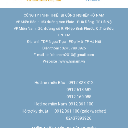
CÔNG TY TNHH THIẾT BỊ CÔNG NGHIỆP HỒ NAM
VP Miền Bắc : 153 đường Vạn Phúc - P.Hà Đông -TP Hà Nội
VP Miền Nam : 26, đường số 9, P.Hiệp Bình Phước, Q.Thủ Đức,
TP.HCM
Địa chỉ : TDP Ngọc Trục - P.Đại Mỗ -TP Hà Nội
Điện thoại : 024 3789 3926
E-mail : infohonam2010@gmail.com
Website : www.honam.vn
Hotline miền Bắc : 0912.828.312
0912.613.682
0912.169.088
Hotline miền Nam :0912.361.100
Hỗ trợ kỹ thuật :0912.361.100 (zalo/wechat)
02437893926