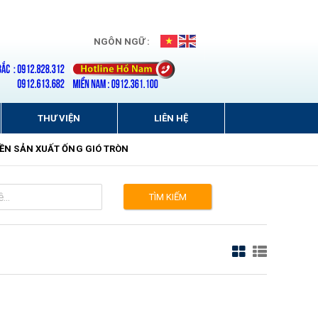
NGÔN NGỮ :
THƯ VIỆN
LIÊN HỆ
ỀN SẢN XUẤT ỐNG GIÓ TRÒN
TÌM KIẾM