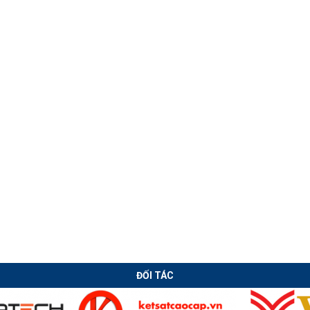
Công nghệ tôi
Chuyển giao
thấm
công nghệ Đính
Gá- Hàn - Nắn
dầm tự động
ĐỐI TÁC