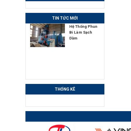
TIN TỨC MỚI
ên gia
Hệ Thống Phun
 ngoài đến
Bi Làm Sạch
 quan học
Dầm
hợp tác
ển giao
 nghệ Máy
Lồng Thép
Vuông tại
 máy
THỐNG KÊ