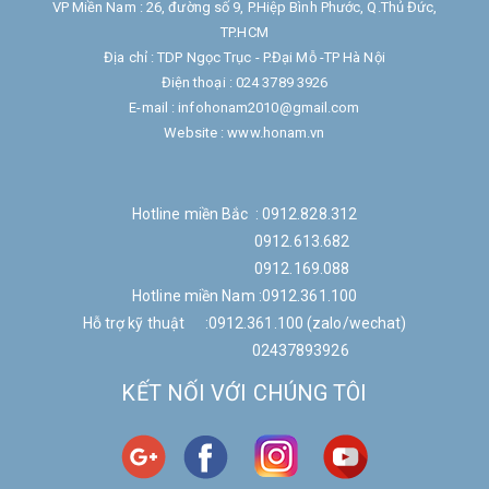
VP Miền Nam : 26, đường số 9, P.Hiệp Bình Phước, Q.Thủ Đức,
TP.HCM
Địa chỉ : TDP Ngọc Trục - P.Đại Mỗ -TP Hà Nội
Điện thoại : 024 3789 3926
E-mail : infohonam2010@gmail.com
Website : www.honam.vn
Hotline miền Bắc : 0912.828.312
0912.613.682
0912.169.088
Hotline miền Nam :0912.361.100
Hỗ trợ kỹ thuật :0912.361.100 (zalo/wechat)
02437893926
KẾT NỐI VỚI CHÚNG TÔI