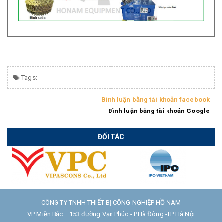
Tags:
Bình luận bằng tài khoản facebook
Bình luận bằng tài khoản Google
ĐỐI TÁC
CÔNG TY TNHH THIẾT BỊ CÔNG NGHIỆP HỒ NAM
VP Miền Bắc : 153 đường Vạn Phúc - P.Hà Đông -TP Hà Nội