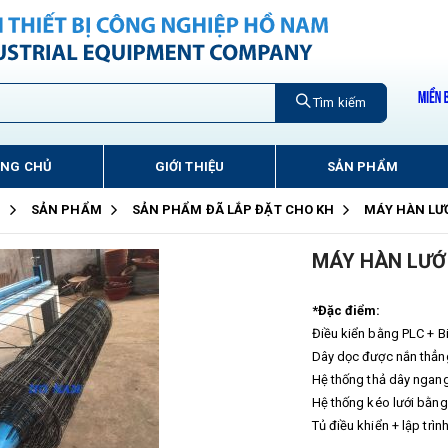
Tìm kiếm
ANG CHỦ
GIỚI THIỆU
SẢN PHẨM
Ủ
SẢN PHẨM
SẢN PHẨM ĐÃ LẮP ĐẶT CHO KH
MÁY HÀN LƯ
MÁY HÀN LƯỚ
*Đặc điểm:
Điều kiển bằng PLC + B
Dây dọc được nắn thẳng
Hệ thống thả dây ngan
Hệ thống kéo lưới bằng
Tủ điều khiển + lập trì