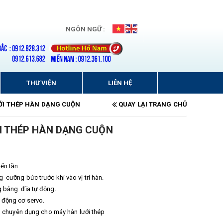
NGÔN NGỮ :
THƯ VIỆN
LIÊN HỆ
ỚI THÉP HÀN DẠNG CUỘN
QUAY LẠI TRANG CHỦ
I THÉP HÀN DẠNG CUỘN
iến tần
 cưỡng bức trước khi vào vị trí hàn.
g bằng đĩa tự động.
 động cơ servo.
nh chuyên dụng cho máy hàn lưới thép