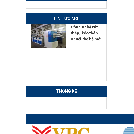
TIN TỨC MỚI
ển giao
Công nghệ rút
 nghệ Đính
thép, kéo thép
Hàn - Nắn
nguội thế hệ mới
tự động
THỐNG KÊ