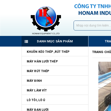
DANH MỤC SẢN PHẨM
TR
KHUÔN KÉO THÉP ,RÚT THÉP
TRANG CH
MÁY HÀN LƯỚI THÉP
MÁY RÚT THÉP
MÁY ĐINH
MÁY LÀM VÍT
LÒ TÔI, LÒ Ủ
MÁY ĐAN LƯỚI