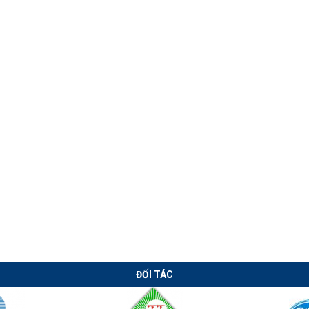
Chuyển giao
Chuyển giao
công nghệ hàn
công nghệ máy
lưới thép xây
cán xà gồ CZ tự
dựng tại Long
động thời Covid
An
ĐỐI TÁC