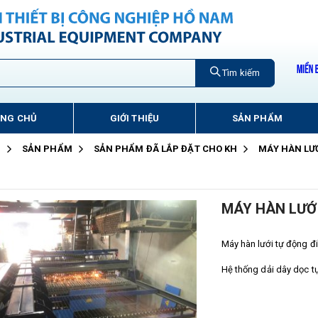
Tìm kiếm
ANG CHỦ
GIỚI THIỆU
SẢN PHẨM
Ủ
SẢN PHẨM
SẢN PHẨM ĐÃ LẮP ĐẶT CHO KH
MÁY HÀN LƯỚ
MÁY HÀN LƯỚI
Máy hàn lưới tự động đ
Hệ thống dải dây dọc t