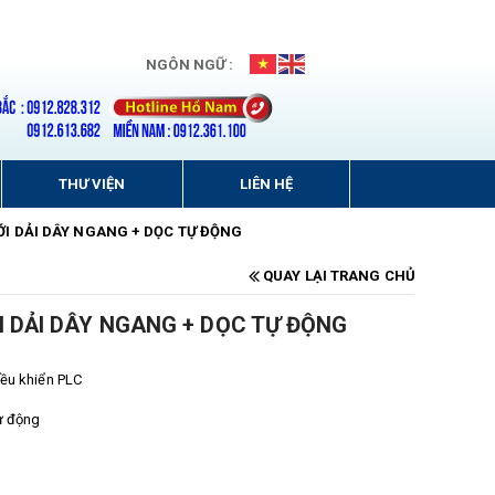
NGÔN NGỮ :
THƯ VIỆN
LIÊN HỆ
I DẢI DÂY NGANG + DỌC TỰ ĐỘNG
QUAY LẠI TRANG CHỦ
 DẢI DÂY NGANG + DỌC TỰ ĐỘNG
iều khiển PLC
ự động