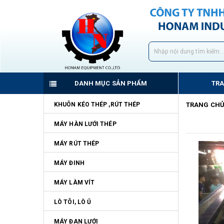
DANH MỤC SẢN PHẨM
TR
KHUÔN KÉO THÉP ,RÚT THÉP
TRANG CH
MÁY HÀN LƯỚI THÉP
MÁY RÚT THÉP
MÁY ĐINH
MÁY LÀM VÍT
LÒ TÔI, LÒ Ủ
MÁY ĐAN LƯỚI