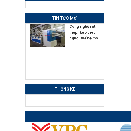
TIN TỨC MỚI
ển giao
Công nghệ rút
 nghệ Đính
thép, kéo thép
Hàn - Nắn
nguội thế hệ mới
tự động
THỐNG KÊ