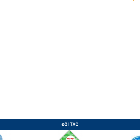
Chuyển giao
Chuyển giao
công nghệ hàn
công nghệ máy
lưới thép xây
cán xà gồ CZ tự
dựng tại Long
động thời Covid
An
ĐỐI TÁC