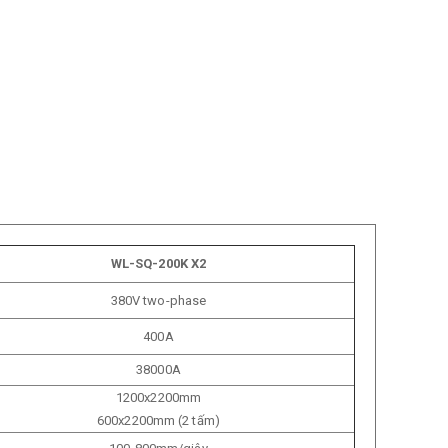
WL-SQ-200K
X2
380V two-phase
400A
38000A
1200x2200mm
600x2200mm (2 tấm)