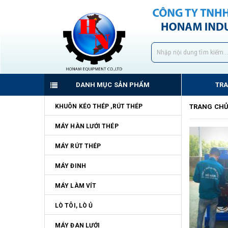
DANH MỤC SẢN PHẨM
TR
KHUÔN KÉO THÉP ,RÚT THÉP
TRANG CH
MÁY HÀN LƯỚI THÉP
MÁY RÚT THÉP
MÁY ĐINH
MÁY LÀM VÍT
LÒ TÔI, LÒ Ủ
MÁY ĐAN LƯỚI