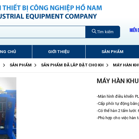
Tìm kiếm
ANG CHỦ
GIỚI THIỆU
SẢN PHẨM
Ủ
SẢN PHẨM
SẢN PHẨM ĐÃ LẮP ĐẶT CHO KH
MÁY HÀN KH
MÁY HÀN KHU
-Màn hình điều khiển P
-Cấp phôi tự động bằn
-Có thể hàn 2 tấm lưới
-Phù hợp cho việc hàn t