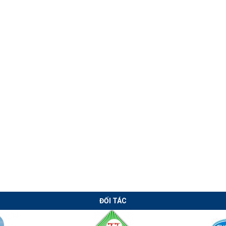
Chuyển giao
Chuyển giao
công nghệ hàn
công nghệ máy
lưới thép xây
cán xà gồ CZ tự
dựng tại Long
động thời Covid
An
ĐỐI TÁC