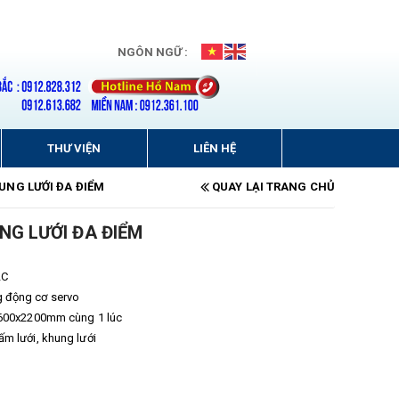
NGÔN NGỮ :
THƯ VIỆN
LIÊN HỆ
UNG LƯỚI ĐA ĐIỂM
QUAY LẠI TRANG CHỦ
NG LƯỚI ĐA ĐIỂM
LC
g động cơ servo
: 600x2200mm cùng 1 lúc
ấm lưới, khung lưới