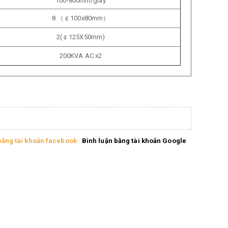
100-800mm/giây
8 （￠100x80mm）
2(￠125X50mm)
200KVA AC x2
bằng tài khoản facebook
Bình luận bằng tài khoản Google