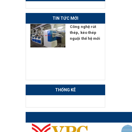
TIN TỨC MỚI
ển giao
Công nghệ rút
 nghệ Đính
thép, kéo thép
Hàn - Nắn
nguội thế hệ mới
tự động
THỐNG KÊ