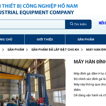
Tìm kiếm
ANG CHỦ
GIỚI THIỆU
SẢN PHẨM
Ủ
SẢN PHẨM
SẢN PHẨM ĐÃ LẮP ĐẶT CHO KH
MÁY HÀN ĐÍ
MÁY HÀN ĐÍN
Máy đính gá dầm H tự đ
Độ chính xác đính gá là
Máy này thông qua chươ
điểm.
Dễ dàng vận hành và c