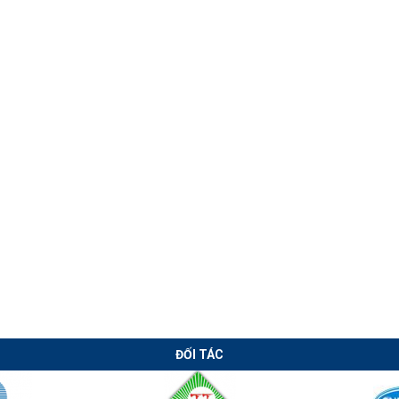
Chuyển giao
Chuyển giao
công nghệ hàn
công nghệ máy
lưới thép xây
cán xà gồ CZ tự
dựng tại Long
động thời Covid
An
ĐỐI TÁC