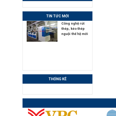
TIN TỨC MỚI
ển giao
Công nghệ rút
 nghệ Đính
thép, kéo thép
Hàn - Nắn
nguội thế hệ mới
tự động
THỐNG KÊ