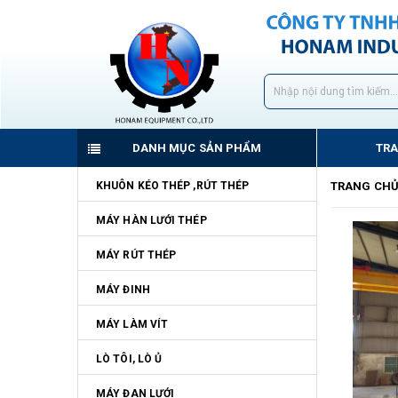
DANH MỤC SẢN PHẨM
TR
KHUÔN KÉO THÉP ,RÚT THÉP
TRANG CH
MÁY HÀN LƯỚI THÉP
MÁY RÚT THÉP
MÁY ĐINH
MÁY LÀM VÍT
LÒ TÔI, LÒ Ủ
MÁY ĐAN LƯỚI