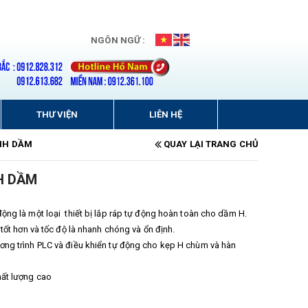
NGÔN NGỮ :
THƯ VIỆN
LIÊN HỆ
NH DẦM
QUAY LẠI TRANG CHỦ
H DẦM
ộng là một loại thiết bị lắp ráp tự động hoàn toàn cho dầm H.
 tốt hơn và tốc độ là nhanh chóng và ổn định.
ng trình PLC và điều khiển tự động cho kẹp H chùm và hàn
hất lượng cao