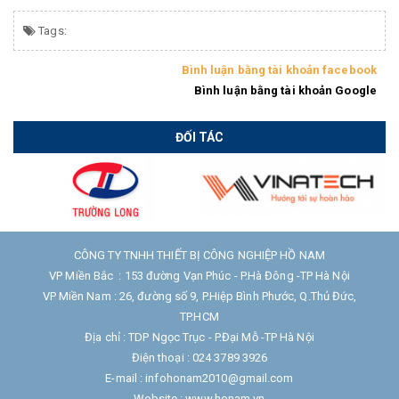
Tags:
Bình luận bằng tài khoản facebook
Bình luận bằng tài khoản Google
ĐỐI TÁC
CÔNG TY TNHH THIẾT BỊ CÔNG NGHIỆP HỒ NAM
VP Miền Bắc : 153 đường Vạn Phúc - P.Hà Đông -TP Hà Nội
VP Miền Nam : 26, đường số 9, P.Hiệp Bình Phước, Q.Thủ Đức,
TP.HCM
Địa chỉ : TDP Ngọc Trục - P.Đại Mỗ -TP Hà Nội
Điện thoại : 024 3789 3926
E-mail : infohonam2010@gmail.com
Website : www.honam.vn