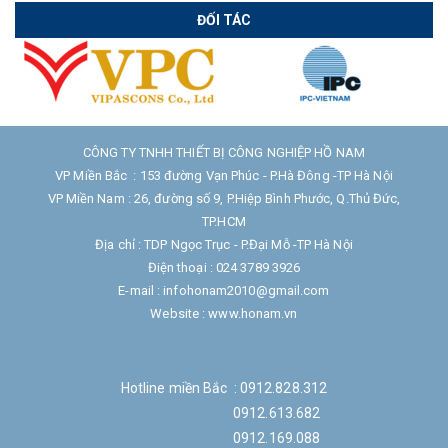
ĐỐI TÁC
CÔNG TY TNHH THIẾT BỊ CÔNG NGHIỆP HỒ NAM
VP Miền Bắc : 153 đường Vạn Phúc - P.Hà Đông -TP Hà Nội
VP Miền Nam : 26, đường số 9, P.Hiệp Bình Phước, Q.Thủ Đức,
TP.HCM
Địa chỉ : TDP Ngọc Trục - P.Đại Mỗ -TP Hà Nội
Điện thoại : 024 3789 3926
E-mail : infohonam2010@gmail.com
Website : www.honam.vn
Hotline miền Bắc : 0912.828.312
0912.613.682
0912.169.088