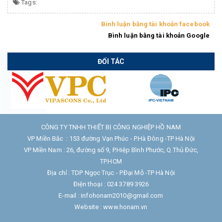
Tags:
Bình luận bằng tài khoản facebook
Bình luận bằng tài khoản Google
ĐỐI TÁC
CÔNG TY TNHH THIẾT BỊ CÔNG NGHIỆP HỒ NAM
VP Miền Bắc : 153 đường Vạn Phúc - P.Hà Đông -TP Hà Nội
VP Miền Nam : 26, đường số 9, P.Hiệp Bình Phước, Q.Thủ Đức,
TP.HCM
Địa chỉ : TDP Ngọc Trục - P.Đại Mỗ -TP Hà Nội
Điện thoại : 024 3789 3926
E-mail : infohonam2010@gmail.com
Website : www.honam.vn