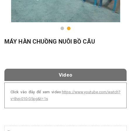
MÁY HÀN CHUỒNG NUÔI BỒ CÂU
Video
Click vào đây để xem video:
https://www.youtube.com/watch?
v=Bvp010-G5pg&t=1s