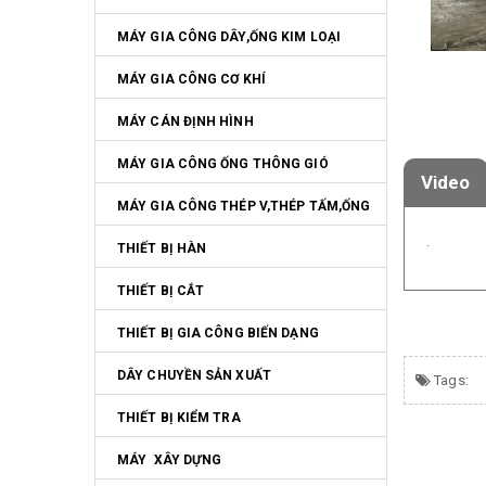
MÁY GIA CÔNG DÂY,ỐNG KIM LOẠI
MÁY GIA CÔNG CƠ KHÍ
MÁY CÁN ĐỊNH HÌNH
MÁY GIA CÔNG ỐNG THÔNG GIÓ
Video
MÁY GIA CÔNG THÉP V,THÉP TẤM,ỐNG
.
THIẾT BỊ HÀN
THIẾT BỊ CẮT
THIẾT BỊ GIA CÔNG BIẾN DẠNG
DÂY CHUYỀN SẢN XUẤT
Tags:
THIẾT BỊ KIỂM TRA
MÁY  XÂY DỰNG