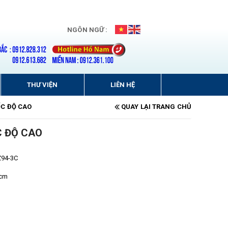
NGÔN NGỮ :
THƯ VIỆN
LIÊN HỆ
ỐC ĐỘ CAO
QUAY LẠI TRANG CHỦ
C ĐỘ CAO
Z94-3C
 cm