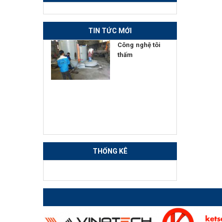
TIN TỨC MỚI
hống Phun
Công nghệ tôi
àm Sạch
thấm
THỐNG KÊ