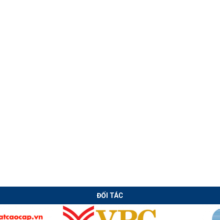
Chuyển giao
Công nghệ rút
công nghệ Đính
thép, kéo thép
Gá- Hàn - Nắn
nguội thế hệ mới
dầm tự động
ĐỐI TÁC