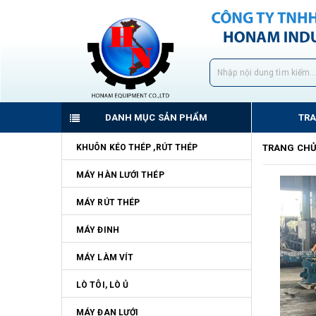
DANH MỤC SẢN PHẨM
TR
KHUÔN KÉO THÉP ,RÚT THÉP
TRANG CH
MÁY HÀN LƯỚI THÉP
MÁY RÚT THÉP
MÁY ĐINH
MÁY LÀM VÍT
LÒ TÔI, LÒ Ủ
MÁY ĐAN LƯỚI