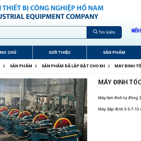
Tìm kiếm
ANG CHỦ
GIỚI THIỆU
SẢN PHẨM
Ủ
SẢN PHẨM
SẢN PHẨM ĐÃ LẮP ĐẶT CHO KH
MÁY ĐINH T
MÁY ĐINH TỐ
Máy làm đinh tự đông 
Máy dập đinh 3-5-7-10