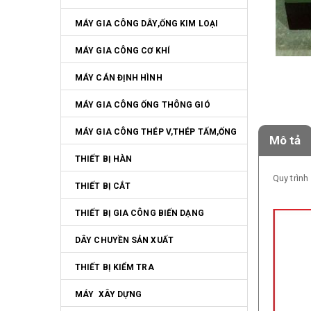
MÁY GIA CÔNG DÂY,ỐNG KIM LOẠI
MÁY GIA CÔNG CƠ KHÍ
MÁY CÁN ĐỊNH HÌNH
MÁY GIA CÔNG ỐNG THÔNG GIÓ
MÁY GIA CÔNG THÉP V,THÉP TẤM,ỐNG
Mô tả
THIẾT BỊ HÀN
Quy trình 
THIẾT BỊ CẮT
THIẾT BỊ GIA CÔNG BIẾN DẠNG
DÂY CHUYỀN SẢN XUẤT
THIẾT BỊ KIỂM TRA
MÁY  XÂY DỰNG