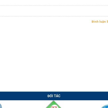
Bình luận 
Chuyển giao
Chuyển giao
công nghệ hàn
công nghệ máy
lưới thép xây
cán xà gồ CZ tự
dựng tại Long
động thời Covid
An
ĐỐI TÁC