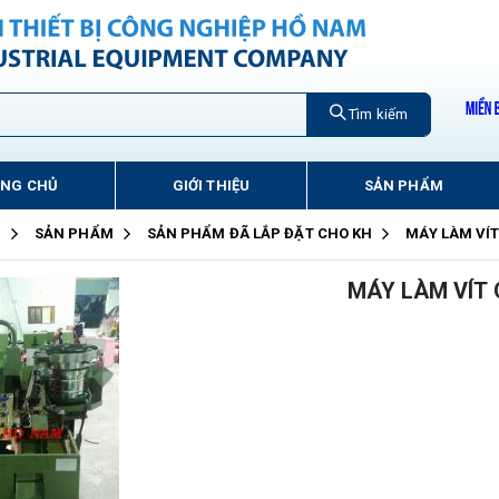
Tìm kiếm
ANG CHỦ
GIỚI THIỆU
SẢN PHẨM
Ủ
SẢN PHẨM
SẢN PHẨM ĐÃ LẮP ĐẶT CHO KH
MÁY LÀM VÍT
MÁY LÀM VÍT