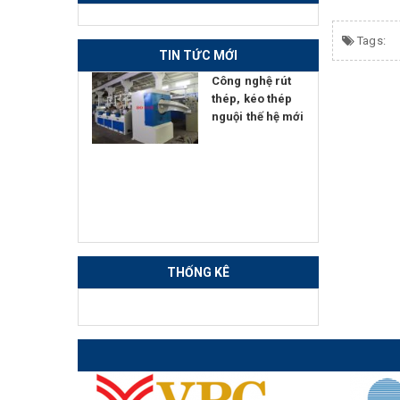
Tags:
TIN TỨC MỚI
ển giao
Công nghệ rút
 nghệ Đính
thép, kéo thép
Hàn - Nắn
nguội thế hệ mới
tự động
THỐNG KÊ