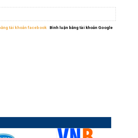
bằng tài khoản facebook
Bình luận bằng tài khoản Google
Lắp đặt máy hàn
Lắp đ
lồng bẫy thú full
lưới 
tự động
12mm
Camp