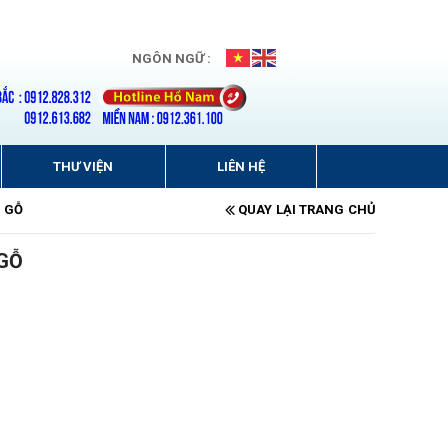
NGÔN NGỮ :
THƯ VIỆN
LIÊN HỆ
 GỖ
QUAY LẠI TRANG CHỦ
 GỖ