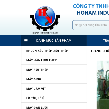
DANH MỤC SẢN PHẨM
TR
KHUÔN KÉO THÉP ,RÚT THÉP
TRANG CH
MÁY HÀN LƯỚI THÉP
MÁY RÚT THÉP
MÁY ĐINH
MÁY LÀM VÍT
LÒ TÔI, LÒ Ủ
MÁY ĐAN LƯỚI