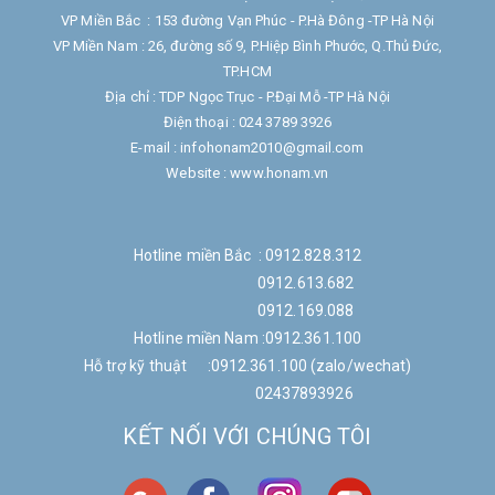
VP Miền Bắc : 153 đường Vạn Phúc - P.Hà Đông -TP Hà Nội
VP Miền Nam : 26, đường số 9, P.Hiệp Bình Phước, Q.Thủ Đức,
TP.HCM
Địa chỉ : TDP Ngọc Trục - P.Đại Mỗ -TP Hà Nội
Điện thoại : 024 3789 3926
E-mail : infohonam2010@gmail.com
Website : www.honam.vn
Hotline miền Bắc : 0912.828.312
0912.613.682
0912.169.088
Hotline miền Nam :0912.361.100
Hỗ trợ kỹ thuật :0912.361.100 (zalo/wechat)
02437893926
KẾT NỐI VỚI CHÚNG TÔI