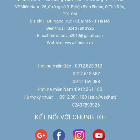
VP Miền Nam : 26, đường số 9, P.Hiệp Bình Phước, Q.Thủ Đức,
TP.HCM
Địa chỉ : TDP Ngọc Trục - P.Đại Mỗ -TP Hà Nội
Điện thoại : 024 3789 3926
E-mail : infohonam2010@gmail.com
Website : www.honam.vn
Hotline miền Bắc : 0912.828.312
0912.613.682
0912.169.088
Hotline miền Nam :0912.361.100
Hỗ trợ kỹ thuật :0912.361.100 (zalo/wechat)
02437893926
KẾT NỐI VỚI CHÚNG TÔI