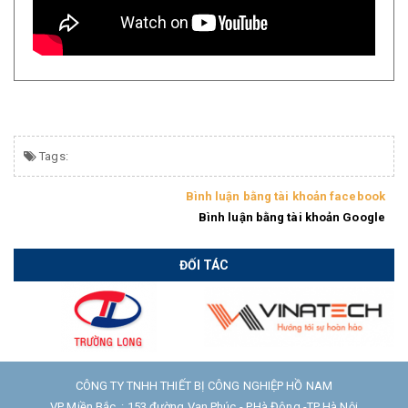
Tags:
Bình luận bằng tài khoản facebook
Bình luận bằng tài khoản Google
ĐỐI TÁC
CÔNG TY TNHH THIẾT BỊ CÔNG NGHIỆP HỒ NAM
VP Miền Bắc : 153 đường Vạn Phúc - P.Hà Đông -TP Hà Nội