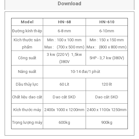
Download
Model
HN-68
HN-610
Đường kính thép
6-8 mm
6-10mm
Kích thước sản
Min : 100 x 100 mm
Min : 150 x 150 mm
phẩm
Max : (700 x 500 mm)
Max : (800 x 800 mm)
3 kw (220 V) 1,5kw
Công suất
5HP - 3,7 kw (380V)
(380V
Năng suất
10-14 đai/1 phút
Dầu thủy lực
60 Lít
120 lít
Chất liệu dao cắt
Dao cắt SKD
Dao cắt SKD
Kích thước máy
2400x 1000 x 1200mm
2400 x 1100x 1250mm
Trọng lượng máy
600kg
900kg