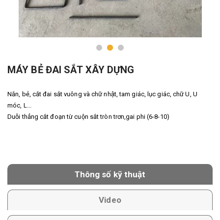
MÁY BẺ ĐAI SẮT XÂY DỰNG
Nắn, bẻ, cắt đai sắt vuông và chữ nhật, tam giác, lục giác, chữ U, U
móc, L...
Duỗi thẳng cắt đoạn từ cuộn sắt tròn trơn,gai phi (6-8-10)
Thông số kỹ thuật
Video