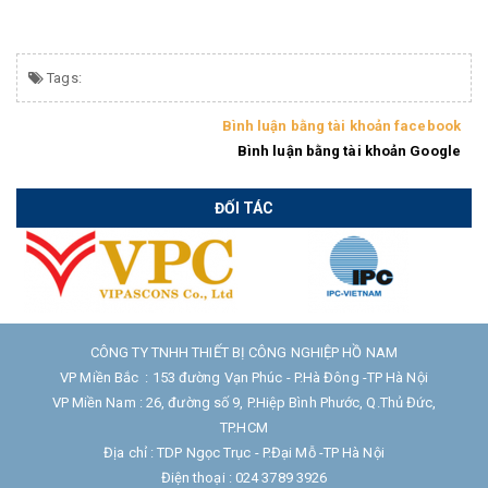
Tags:
Bình luận bằng tài khoản facebook
Bình luận bằng tài khoản Google
ĐỐI TÁC
CÔNG TY TNHH THIẾT BỊ CÔNG NGHIỆP HỒ NAM
VP Miền Bắc : 153 đường Vạn Phúc - P.Hà Đông -TP Hà Nội
VP Miền Nam : 26, đường số 9, P.Hiệp Bình Phước, Q.Thủ Đức,
TP.HCM
Địa chỉ : TDP Ngọc Trục - P.Đại Mỗ -TP Hà Nội
Điện thoại : 024 3789 3926