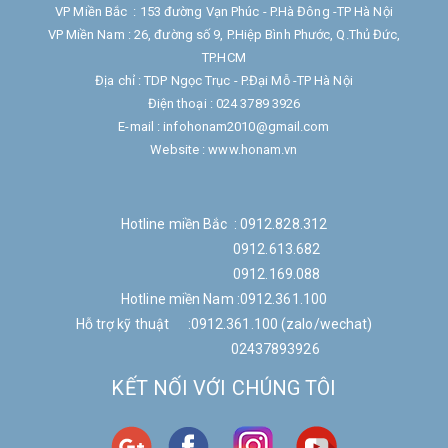
VP Miền Bắc : 153 đường Vạn Phúc - P.Hà Đông -TP Hà Nội
VP Miền Nam : 26, đường số 9, P.Hiệp Bình Phước, Q.Thủ Đức,
TP.HCM
Địa chỉ : TDP Ngọc Trục - P.Đại Mỗ -TP Hà Nội
Điện thoại : 024 3789 3926
E-mail : infohonam2010@gmail.com
Website : www.honam.vn
Hotline miền Bắc : 0912.828.312
0912.613.682
0912.169.088
Hotline miền Nam :0912.361.100
Hỗ trợ kỹ thuật :0912.361.100 (zalo/wechat)
02437893926
KẾT NỐI VỚI CHÚNG TÔI