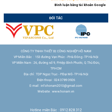
Bình luận bằng tài khoản Google
ĐỐI TÁC
CÔNG TY TNHH THIẾT BỊ CÔNG NGHIỆP HỒ NAM
VP Miền Bắc : 153 đường Vạn Phúc - P.Hà Đông -TP Hà Nội
VP Miền Nam : 26, đường số 9, P.Hiệp Bình Phước, Q.Thủ Đức,
TP.HCM
Địa chỉ : TDP Ngọc Trục - P.Đại Mỗ -TP Hà Nội
Điện thoại : 024 3789 3926
E-mail : infohonam2010@gmail.com
Website : www.honam.vn
Hotline miền Bắc : 0912.828.312