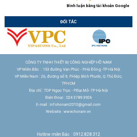
Bình luận bằng tài khoản Google
ĐỐI TÁC
CÔNG TY TNHH THIẾT BỊ CÔNG NGHIỆP HỒ NAM
VP Miền Bắc : 153 đường Vạn Phúc - P.Hà Đông -TP Hà Nội
VP Miền Nam : 26, đường số 9, P.Hiệp Bình Phước, Q.Thủ Đức,
TP.HCM
Địa chỉ : TDP Ngọc Trục - P.Đại Mỗ -TP Hà Nội
Điện thoại : 024 3789 3926
E-mail : infohonam2010@gmail.com
Website : www.honam.vn
Hotline miền Bắc : 0912.828.312