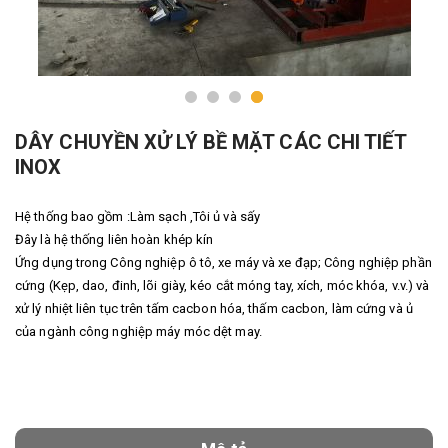
DÂY CHUYỀN XỬ LÝ BỀ MẶT CÁC CHI TIẾT
INOX
Hệ thống bao gồm :Làm sạch ,Tôi ủ và sấy
Đây là hệ thống liên hoàn khép kín
Ứng dụng trong Công nghiệp ô tô, xe máy và xe đạp; Công nghiệp phần
cứng (Kẹp, dao, đinh, lõi giày, kéo cắt móng tay, xích, móc khóa, v.v.) và
xử lý nhiệt liên tục trên tấm cacbon hóa, thấm cacbon, làm cứng và ủ
của ngành công nghiệp máy móc dệt may.