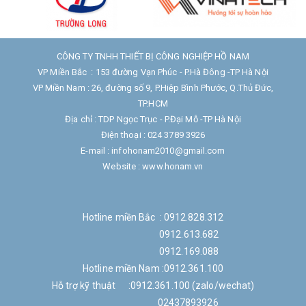
CÔNG TY TNHH THIẾT BỊ CÔNG NGHIỆP HỒ NAM
VP Miền Bắc : 153 đường Vạn Phúc - P.Hà Đông -TP Hà Nội
VP Miền Nam : 26, đường số 9, P.Hiệp Bình Phước, Q.Thủ Đức,
TP.HCM
Địa chỉ : TDP Ngọc Trục - P.Đại Mỗ -TP Hà Nội
Điện thoại : 024 3789 3926
E-mail : infohonam2010@gmail.com
Website : www.honam.vn
Hotline miền Bắc : 0912.828.312
0912.613.682
0912.169.088
Hotline miền Nam :0912.361.100
Hỗ trợ kỹ thuật :0912.361.100 (zalo/wechat)
02437893926