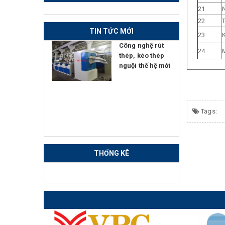
21
22
TIN TỨC MỚI
23
ển giao
Công nghệ rút
24
 nghệ Đính
thép, kéo thép
Hàn - Nắn
nguội thế hệ mới
tự động
Tags:
THỐNG KÊ