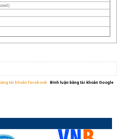
ized)
Lắp đặt máy hàn
Lắp đ
lồng bẫy thú full
lưới 
tự động
12mm
Camp
bằng tài khoản facebook
Bình luận bằng tài khoản Google