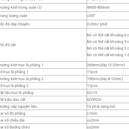
Đường kính trong cuộn I.D
Φ600-850mm
Trọng lượng cuộn
≤30T
Tốc độ dây chuyền
0-20m/ phút
Nó có thể cắt khoảng 6 c
Nó có thể cắt khoảng 5 c
Tốc độ cắt
Nó có thể cắt khoảng 3 c
Nó có thể cắt khoảng 1-2
Đường kính trục là phẳng 1
260mm(dày 12-25mm)
ố trục là phẳng 1
11pcs
Đường kính trục là phẳng 2
190mm(dày 8-12mm)
ố trục là phẳng 2
11pcs
ật liệu trục là phẳng
GCr15
ật kiệu dao cắt
6CrW2Si
Hướng cấp nguyên liệu
Từ phải sang trái
Sai số độ phẳng
±1mm
ai số chiều dài
≤±2mm
Sai số đường chéo
≤±2mm