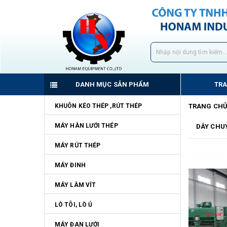
DANH MỤC SẢN PHẨM
TR
KHUÔN KÉO THÉP ,RÚT THÉP
TRANG CH
MÁY HÀN LƯỚI THÉP
DÂY CHU
MÁY RÚT THÉP
MÁY ĐINH
MÁY LÀM VÍT
LÒ TÔI, LÒ Ủ
MÁY ĐAN LƯỚI