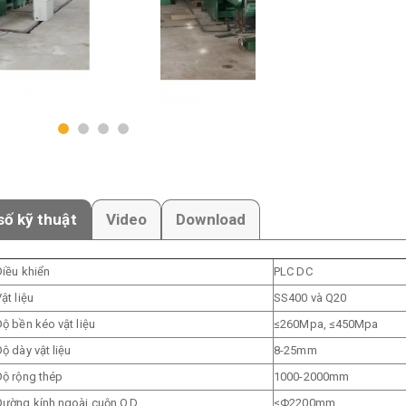
ố kỹ thuật
Video
Download
Điều khiển
PLC DC
ật liệu
SS400 và Q20
ộ bền kéo vật liệu
≤260Mpa, ≤450Mpa
ộ dày vật liệu
8-25mm
Độ rộng thép
1000-2000mm
Đường kính ngoài cuộn O.D
≤Φ2200mm