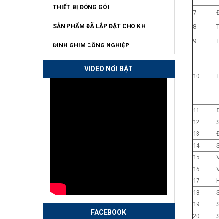
THIẾT BỊ ĐÓNG GÓI
7.
SẢN PHẨM ĐÃ LẮP ĐẶT CHO KH
8
9
ĐINH GHIM CÔNG NGHIỆP
VIDEO NỔI BẬT
10
11
12
S
13
14
S
15
V
16
V
17
18
19
S
FACEBOOK
20