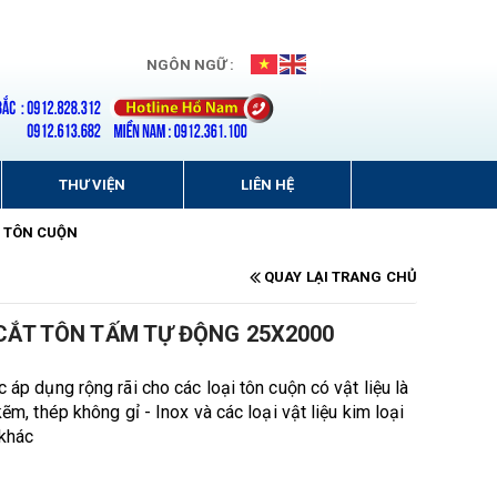
NGÔN NGỮ :
THƯ VIỆN
LIÊN HỆ
Ẻ TÔN CUỘN
QUAY LẠI TRANG CHỦ
CẮT TÔN TẤM TỰ ĐỘNG 25X2000
áp dụng rộng rãi cho các loại tôn cuộn có vật liệu là
ẽm, thép không gỉ - Inox và các loại vật liệu kim loại
khác