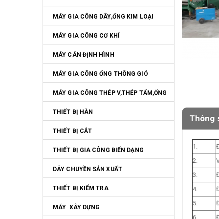
MÁY GIA CÔNG DÂY,ỐNG KIM LOẠI
MÁY GIA CÔNG CƠ KHÍ
MÁY CÁN ĐỊNH HÌNH
MÁY GIA CÔNG ỐNG THÔNG GIÓ
MÁY GIA CÔNG THÉP V,THÉP TẤM,ỐNG
THIẾT BỊ HÀN
Thông s
THIẾT BỊ CẮT
1.
THIẾT BỊ GIA CÔNG BIẾN DẠNG
2.
V
DÂY CHUYỀN SẢN XUẤT
3.
Đ
THIẾT BỊ KIỂM TRA
4.
Đ
5.
MÁY  XÂY DỰNG
6.