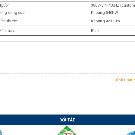
Nguồn
380V/3PH/50HZ (custom
Tổng công suất
Khoảng 540KW
Kích thước
Khoảng 42X10m
Chuyển giao
Chuyển giao
Màu máy
Blue
công nghệ hàn
công nghệ máy
lưới thép xây
cán xà gồ CZ tự
dựng tại Long
động thời Covid
An
Bình luận 
ĐỐI TÁC