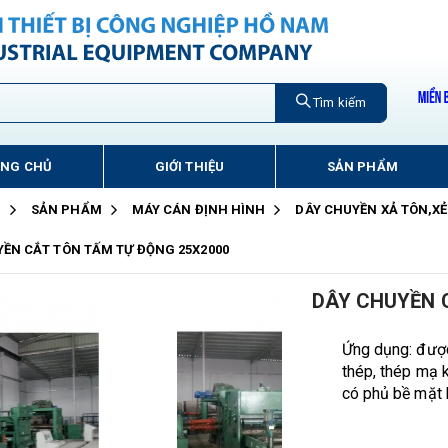
Tìm kiếm
ANG CHỦ
GIỚI THIỆU
SẢN PHẨM
Ủ
SẢN PHẨM
MÁY CÁN ĐỊNH HÌNH
DÂY CHUYỀN XẢ TÔN,X
YỀN CẮT TÔN TẤM TỰ ĐỘNG 25X2000
DÂY CHUYỀN 
Ứng dụng: được 
thép, thép mạ k
có phủ bề mặt 